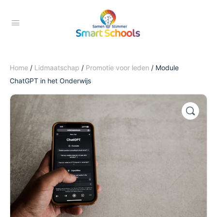
Home
/
Lidmaatschap
/
Promotie voor leden
/ Module
ChatGPT in het Onderwijs