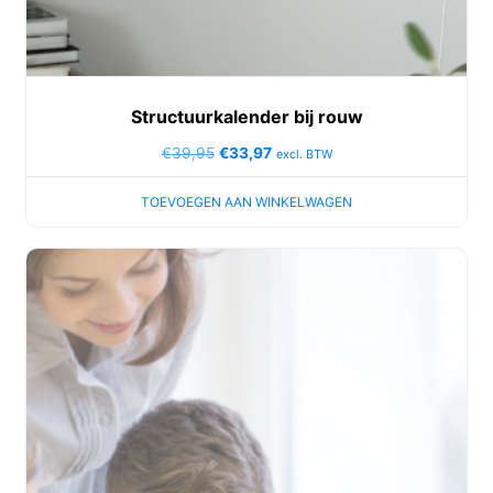
Structuurkalender bij rouw
€
39,95
€
33,97
excl. BTW
TOEVOEGEN AAN WINKELWAGEN