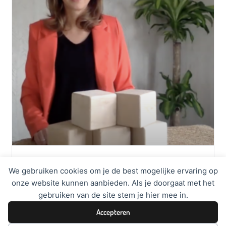
Miniwebinar Verbeter je Bouwhoek
We gebruiken cookies om je de best mogelijke ervaring op
(ledenkorting)
onze website kunnen aanbieden. Als je doorgaat met het
€
30,58
excl. BTW
gebruiken van de site stem je hier mee in.
Accepteren
TOEVOEGEN AAN WINKELWAGEN