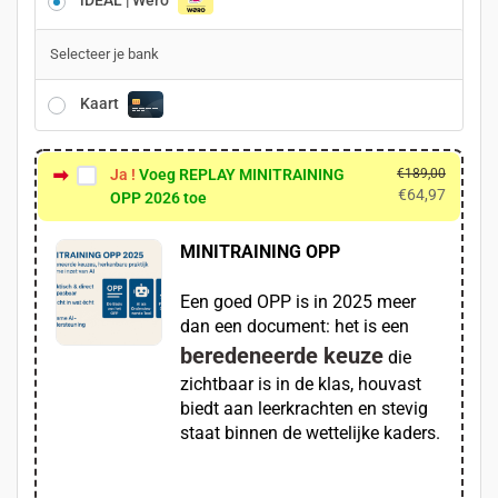
iDEAL | Wero
Selecteer je bank
Kaart
Ja !
Voeg REPLAY MINITRAINING
€
189,00
€
64,97
OPP 2026 toe
MINITRAINING OPP
Een goed OPP is in 2025 meer
dan een document: het is een
beredeneerde keuze
die
zichtbaar is in de klas, houvast
biedt aan leerkrachten en stevig
staat binnen de wettelijke kaders.