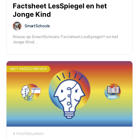
Factsheet LesSpiegel en het
Jonge Kind
SmartSchools
Nieuw op SmartSchools: Factsheet LesSpiegel® en het
Jonge Kind
Ontdek hoe de LesSpiegel® de motor is van Coherence
Based Learning
™
Bekijk de factsheet in de module.
NIET INGESCHREVEN
4 Hoofdstukken