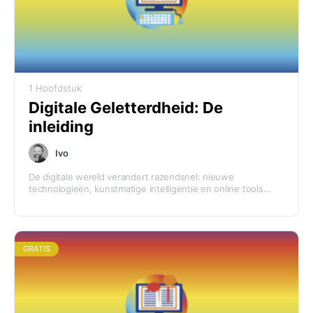
1 Hoofdstuk
Digitale Geletterdheid: De
inleiding
Ivo
De digitale wereld verandert razendsnel: nieuwe
technologieën, kunstmatige intelligentie en online tools
bieden ongekende mogelijkheden, zowel privé als in jouw
werk. De zoektocht naar hoe hier op de juiste manier mee
om te gaan, heb jij ingezet. En dat is precies waarom je hier
bent. Schat ik in. Welkom!
GRATIS