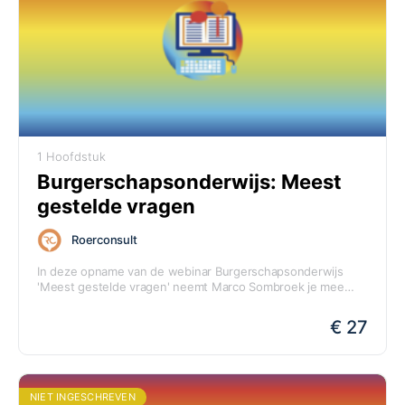
1 Hoofdstuk
Burgerschapsonderwijs: Meest
gestelde vragen
Roerconsult
In deze opname van de webinar Burgerschapsonderwijs
'Meest gestelde vragen' neemt Marco Sombroek je mee
door het verschil tussen Doelgericht, Samenhangend en
Herkenbaar bij Burgerschapsonderwijs.
€ 27
NIET INGESCHREVEN