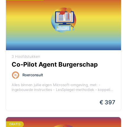
3 Hoofdstukken
Co-Pilot Agent Burgerschap
Roerconsult
Alles binnen jullie eigen Microsoft-omgeving, met: -
ingebouwde instructies - LesSpiegel-methodiek - koppeling
met jullie SharePoint-documenten Voor scholen die met
Copilot werken betekent dit één ding: Je hoeft niet meer te
€ 397
kiezen tussen Microsoft of ChatGPT. Onze LesSpiegel-
aanpak werkt nu in beide werelden.
GRATIS