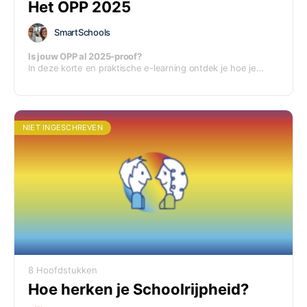
Het OPP 2025
SmartSchools
Is jouw OPP al 2025-proof?
In deze korte en praktische e-learning ontdek je hoe je
voldoet aan de nieuwste eisen én tegelijk het OPP benut als
stuurinstrument voor ontwikkeling, ondersteuning en
afstemming. Met factsheet, stappenplan en webinar heb je
alles in huis om leerlingen echt centraal te zetten.
NIET INGESCHREVEN
8 Hoofdstukken
Hoe herken je Schoolrijpheid?