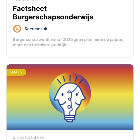
Factsheet
Burgerschapsonderwijs
Roerconsult
Burgerschap wordt vanaf 2025 geen plan meer op papier,
maar een toetsbare praktijk.
In deze module ontdek je hoe je de nieuwe eisen slim
vertaalt naar concreet onderwijs: met doelen, samenhang,
leeropbrengsten en zicht op wat leerlingen écht
meekrijgen.
GRATIS
2 Hoofdstukken