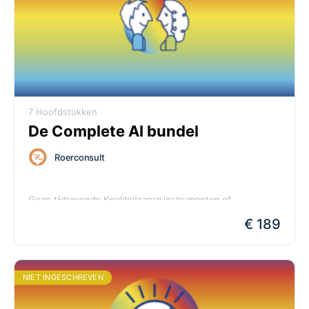
7 Hoofdstukken
De Complete AI bundel
Roerconsult
Geen tijdrovende Kwaliteitszorg instrumenten of
ingewikkelde processen meer. Welke gespecialiseerde AI je
€ 189
ook kiest, we hebben dé veilige AI oplossing voor jouw
school!
NIET INGESCHREVEN