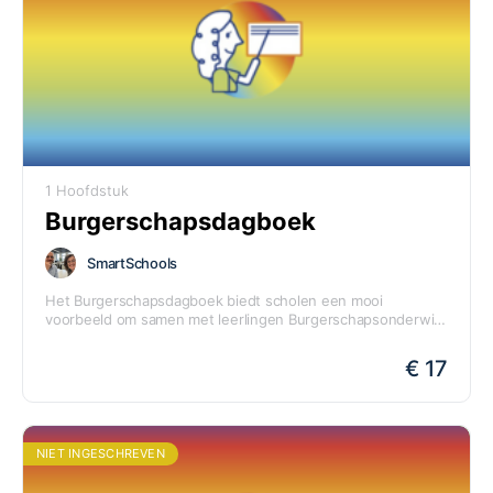
1 Hoofdstuk
Burgerschapsdagboek
SmartSchools
Het Burgerschapsdagboek biedt scholen een mooi
voorbeeld om samen met leerlingen Burgerschapsonderwijs
vorm te geven.
€ 17
NIET INGESCHREVEN