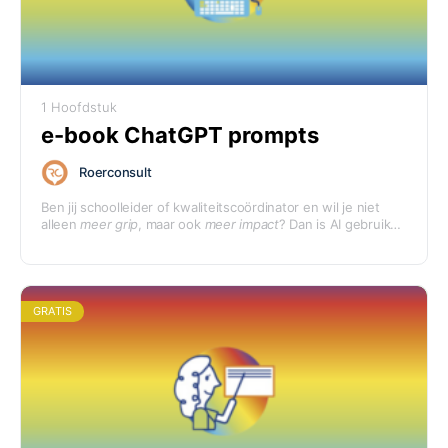
1 Hoofdstuk
e-book ChatGPT prompts
Roerconsult
Ben jij schoolleider of kwaliteitscoördinator en wil je niet
alleen
meer grip
, maar ook
meer impact
? Dan is AI gebruiken
iets voor jou.
GRATIS