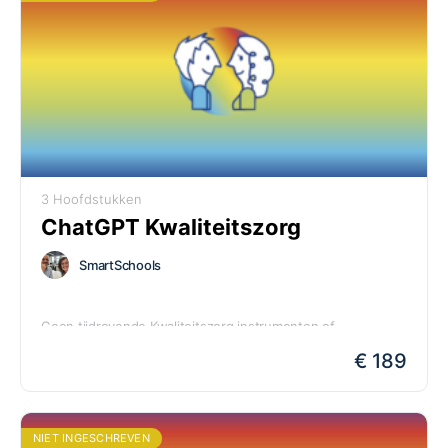
3 Hoofdstukken
ChatGPT Kwaliteitszorg
SmartSchools
Geen tijdrovende Kwaliteitszorg instrumenten of
ingewikkelde processen meer. Welke gespecialiseerde AI je
€ 189
ook kiest, we hebben dé veilige AI oplossing voor jouw
school!
NIET INGESCHREVEN