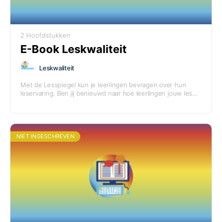
2 Hoofdstukken
E-Book Leskwaliteit
Leskwaliteit
Met de Lesspiegel kun je leerlingen bevragen over hun
leservaring. Ben jij benieuwd naar hoe leerlingen jouw les
ervaren? Maak dan zeker even kennis met de Lesspiegel.
Samen met jou maken we leskwaliteit de gewoonste zaak
van de wereld. In dit E-Book vertellen we je er alles over!
NIET INGESCHREVEN