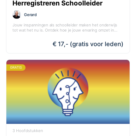
Herregistreren Schoolleider
Gerard
Jouw inspanningen als schoolleider maken het onderwijs
tot wat het nu is. Ontdek hoe je jouw ervaring omzet in
herregistratiewaarde voor het Schoolleidersregister.
Inclusief gratis adviesgesprek!
€ 17,- (gratis voor leden)
GRATIS
3 Hoofdstukken