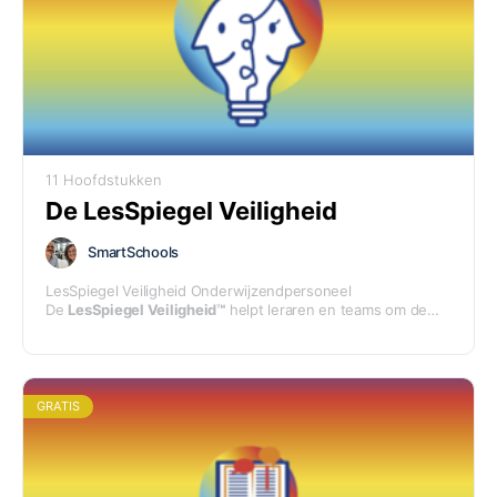
11 Hoofdstukken
De LesSpiegel Veiligheid
SmartSchools
LesSpiegel Veiligheid Onderwijzendpersoneel
De
LesSpiegel Veiligheid™
helpt leraren en teams om de
sociale en emotionele veiligheid in de klas bewust te
versterken. Hiertoe is een uitgebreide LesSpiegel
samengesteld voor leerlingen en onderwijzend personeel.
GRATIS