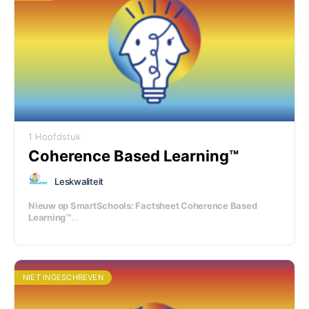
1 Hoofdstuk
Coherence Based Learning™
Leskwaliteit
Nieuw op SmartSchools: Factsheet Coherence Based
Learning™
Ontdek hoe de LesSpiegel® de motor is van Coherence
Based Learning
™
Bekijk de factsheet in de module.
NIET INGESCHREVEN