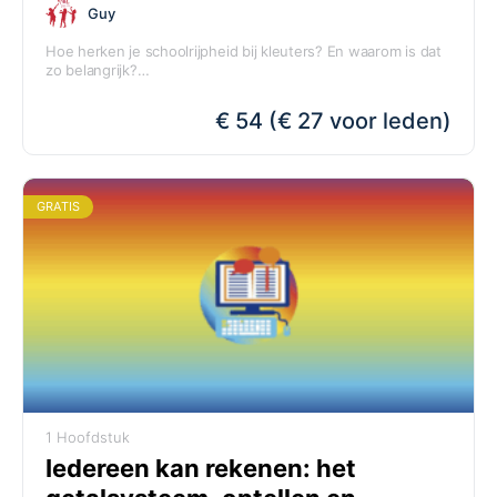
Guy
Hoe herken je schoolrijpheid bij kleuters? En waarom is dat
zo belangrijk?
Guy Stevens, auteur van het WSK erkende boek "Help, te
veel kinderen vallen uit op school!" luidt de alarmklok over
€ 54 (€ 27 voor leden)
onze huidige manier van onderwijs aan jonge kinderen. Guy
pleit voor ontwikkelend leren. Wat dat is, legt hij uit in deze
module.
GRATIS
1 Hoofdstuk
Iedereen kan rekenen: het