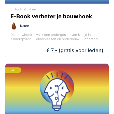
3 Hoofdstukken
E-Book verbeter je bouwhoek
Karen
De bouwhoek is vaak een ondergeschoven kindje in de
Kinderopvang, Kleuterklassen en onderbouw Funderend
Onderwijs. Deze module is interessant voor dreumes-,
peuter-, kleutergroepen en de onderbouw van het
€ 7,- (gratis voor leden)
Na afloop van deze module beschik jij over voldoende
basisonderwijs. Ook voor de BSO biedt deze module veel
kennis en inzicht om de bouwhoek in jouw groep te
interessante inzichten.
verbeteren.
GRATIS