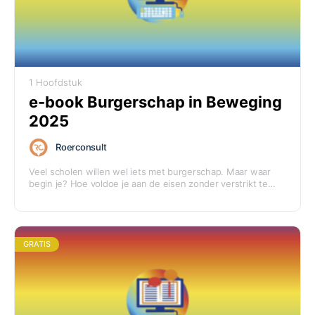
1 Hoofdstuk
e-book Burgerschap in Beweging
2025
Roerconsult
Veel scholen willen wel iets met burgerschap. Maar waar
begin je? Hoe voldoe je aan de eisen zonder verstrikt te
raken in papierwerk of vage good intentions? Daarom
maakten we dit e-book: Burgerschap in Beweging. Een
praktische gids boordevol formats, checklists,
monitoringtips en voorbeelden uit het veld.
GRATIS