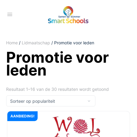
Home
/
Lidmaatschap
/ Promotie voor leden
Promotie voor
leden
Resultaat 1–16 van de 30 resultaten wordt getoond
AANBIEDING!