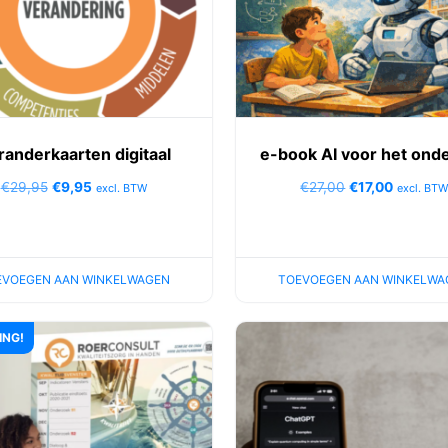
randerkaarten digitaal
e-book AI voor het onde
€
29,95
€
9,95
€
27,00
€
17,00
excl. BTW
excl. BT
EVOEGEN AAN WINKELWAGEN
TOEVOEGEN AAN WINKELWA
ING!