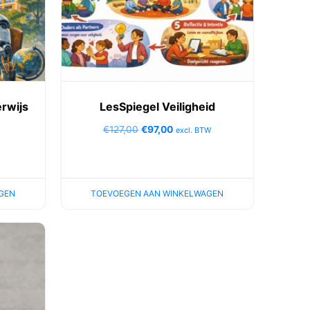
rwijs
LesSpiegel Veiligheid
€
127,00
€
97,00
W
excl. BTW
GEN
TOEVOEGEN AAN WINKELWAGEN