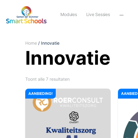
Modules
Live Sessies
Home
/ Innovatie
Innovatie
Toont alle 7 resultaten
AANBIEDING!
AANBIED