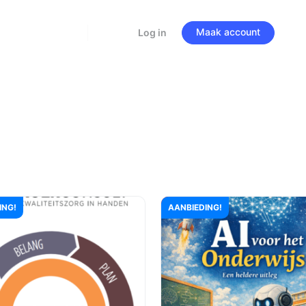
Maak account
Log in
ING!
AANBIEDING!