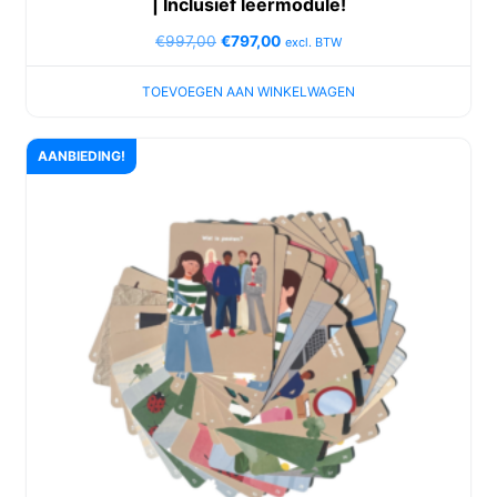
| Inclusief leermodule!
€
997,00
€
797,00
excl. BTW
TOEVOEGEN AAN WINKELWAGEN
AANBIEDING!