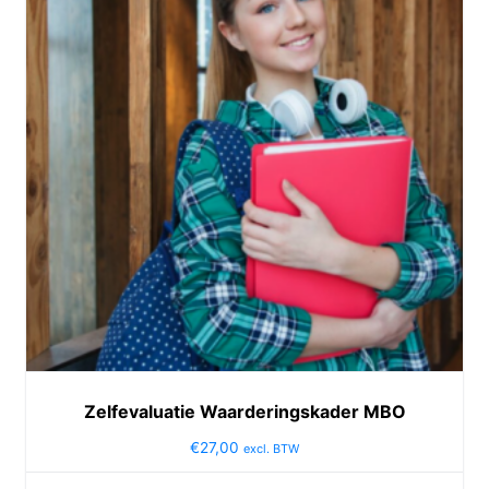
Zelfevaluatie Waarderingskader MBO
€
27,00
excl. BTW