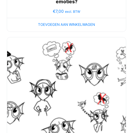
emoties?
€
7,00
excl. BTW
TOEVOEGEN AAN WINKELWAGEN