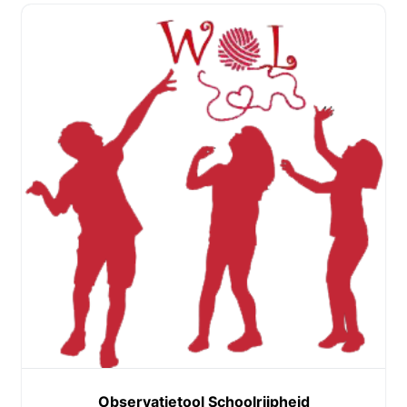
Observatietool Schoolrijpheid