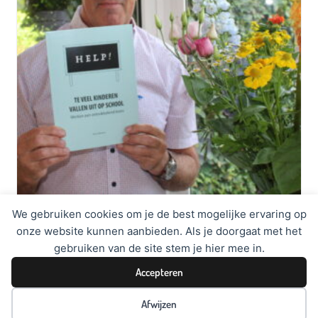
We gebruiken cookies om je de best mogelijke ervaring op
Help! Teveel kinderen vallen uit op school
onze website kunnen aanbieden. Als je doorgaat met het
€
24,50
excl. BTW
gebruiken van de site stem je hier mee in.
Accepteren
TOEVOEGEN AAN WINKELWAGEN
Afwijzen