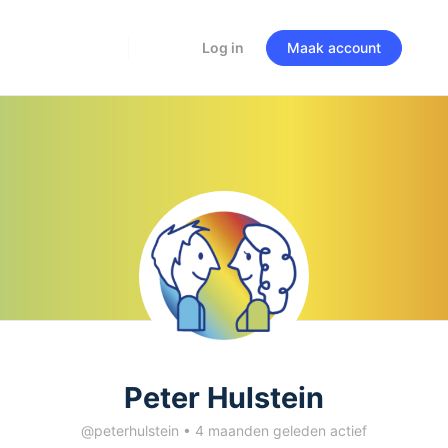
Log in
Maak account
Peter Hulstein
@peterhulstein
•
4 maanden geleden actief