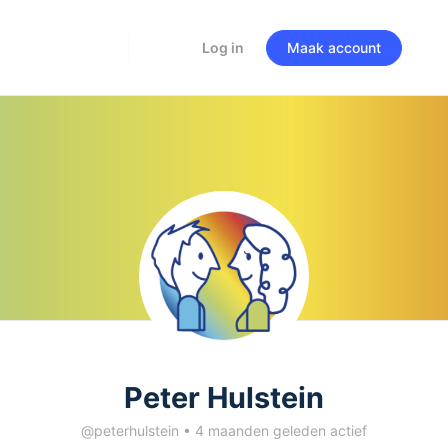
Log in
Maak account
Peter Hulstein
@peterhulstein
•
4 maanden geleden actief