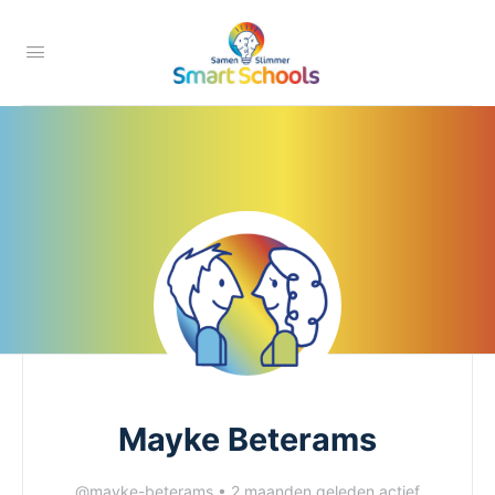
Mayke Beterams
@mayke-beterams
•
2 maanden geleden actief