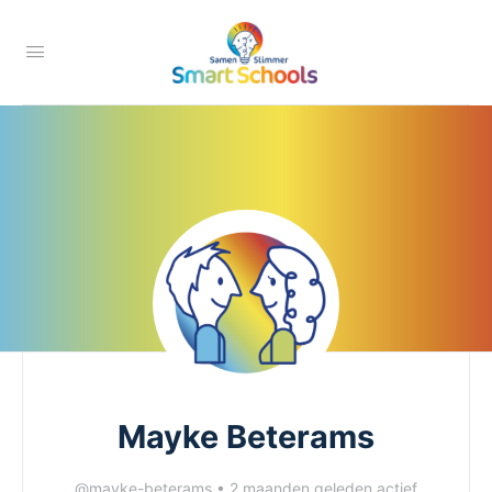
Mayke Beterams
@mayke-beterams
•
2 maanden geleden actief