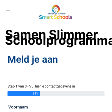
Samen Slimmer
Schoolprogramm
Meld je aan
Stap 1 van 3 - Vul hier je contactgegevens in
33%
Voornaam