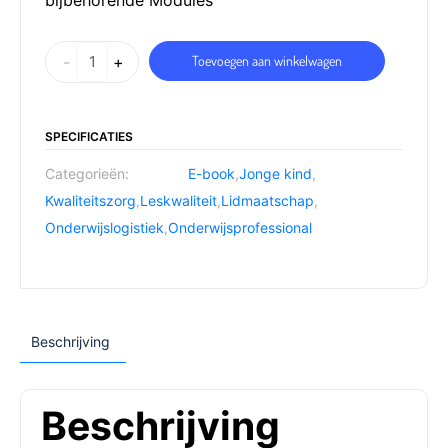
bijbehorende Modules
-
+
Toevoegen aan winkelwagen
SPECIFICATIES
Categorieën:
E-book
,
Jonge kind
,
Kwaliteitszorg
,
Leskwaliteit
,
Lidmaatschap
,
Onderwijslogistiek
,
Onderwijsprofessional
Beschrijving
Beschrijving