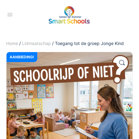
Home
/
Lidmaatschap
/ Toegang tot de groep Jonge Kind
AANBIEDING!