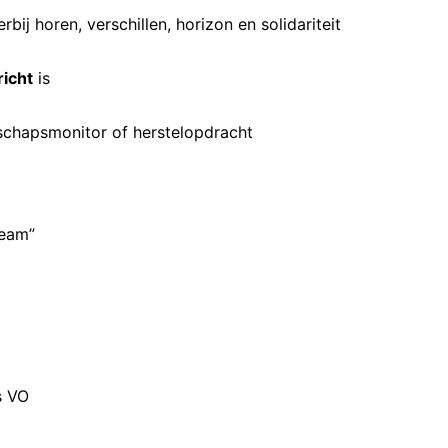
rbij horen, verschillen, horizon en solidariteit
richt
is
rschapsmonitor of herstelopdracht
team”
)
s VO