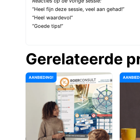
Reacties op de vorige sessie:
“Heel fijn deze sessie, veel aan gehad!”
“Heel waardevol”
“Goede tips!”
Gerelateerde p
AANBIEDING!
AANBIED