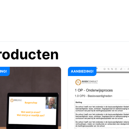
roducten
ING!
AANBIEDING!