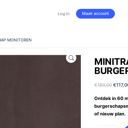
Maak account
Log in
CHAP MONITOREN
MINITR
BURGE
€
189,00
€
117,0
Ontdek in 60 m
burgerschapsm
of nieuw plan.