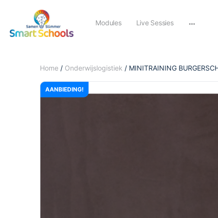
Modules
Live Sessies
Home
/
Onderwijslogistiek
/ MINITRAINING BURGERS
AANBIEDING!