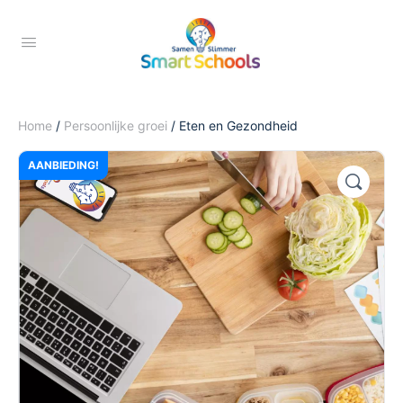
Home
/
Persoonlijke groei
/ Eten en Gezondheid
AANBIEDING!