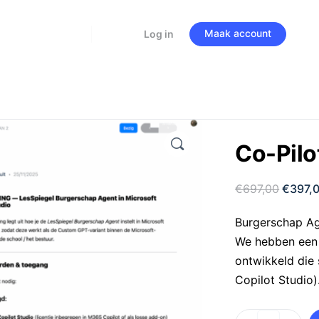
Maak account
Log in
Co-Pilo
€
697,00
€
397,
Burgerschap Age
We hebben een 
ontwikkeld die 
Copilot Studio)