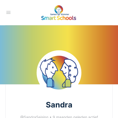
Sandra
@SandraSeising
•
9 maanden geleden actief