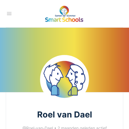
Roel van Dael
@Roel-van-Dael
•
2 maanden geleden actief