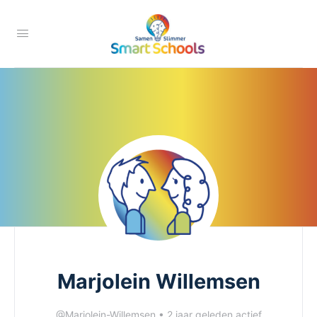
Marjolein Willemsen
@Marjolein-Willemsen
•
2 jaar geleden actief