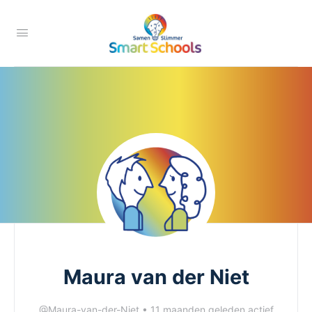
Maura van der Niet
@Maura-van-der-Niet
•
11 maanden geleden actief