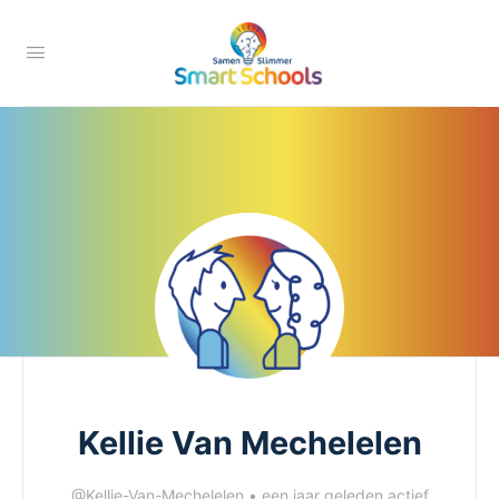
Kellie Van Mechelelen
@Kellie-Van-Mechelelen
•
een jaar geleden actief