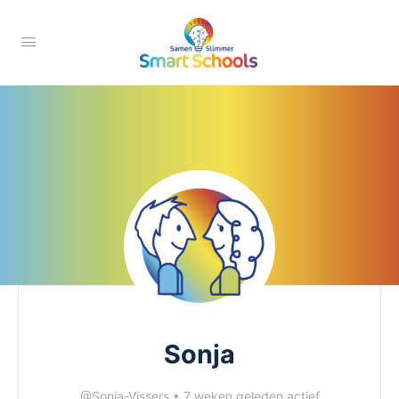
Sonja
@Sonja-Vissers
•
7 weken geleden actief