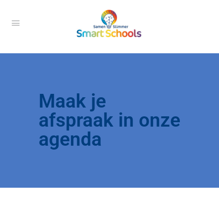
Maak je
afspraak in onze
agenda