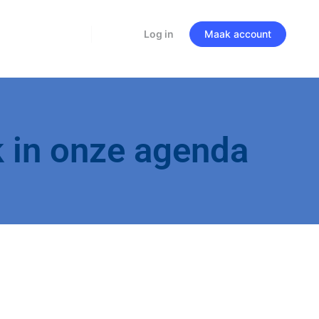
Log in
Maak account
k in onze agenda