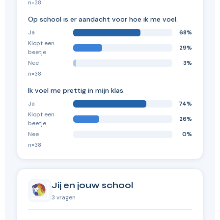
n=38
Op school is er aandacht voor hoe ik me voel.
Ja
68%
Klopt een
29%
beetje
Nee
3%
n=38
Ik voel me prettig in mijn klas.
Ja
74%
Klopt een
26%
beetje
Nee
0%
n=38
Jij en jouw school
3 vragen