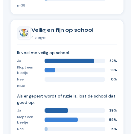
n=38
Veilig en fijn op school
4 vragen
Ik voel me veilig op school.
Ja
82%
Klopt een
18%
beetje
Nee
0%
n=38
Als er gepest wordt of ruzie is, lost de school dat
goed op.
Ja
39%
Klopt een
55%
beetje
Nee
5%