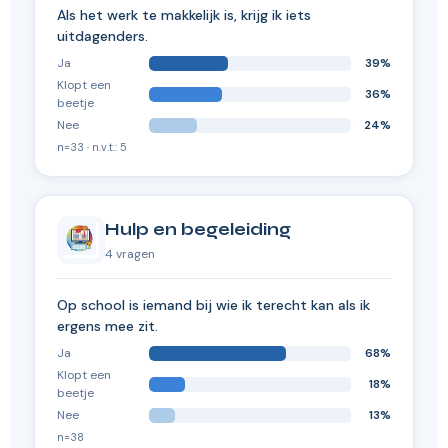
Als het werk te makkelijk is, krijg ik iets
uitdagenders.
Ja
39%
Klopt een
36%
beetje
Nee
24%
n=33 · n.v.t.: 5
Hulp en begeleiding
4 vragen
Op school is iemand bij wie ik terecht kan als ik
ergens mee zit.
Ja
68%
Klopt een
18%
beetje
Nee
13%
n=38