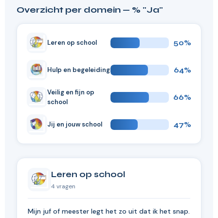
Overzicht per domein — % "Ja"
50%
Leren op school
64%
Hulp en begeleiding
Veilig en fijn op
66%
school
47%
Jij en jouw school
Leren op school
4 vragen
Mijn juf of meester legt het zo uit dat ik het snap.