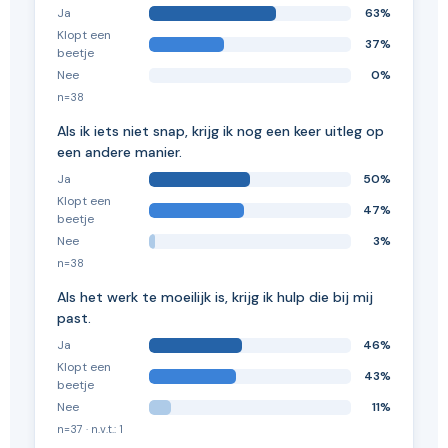
Ja
63%
Klopt een
37%
beetje
Nee
0%
n=38
Als ik iets niet snap, krijg ik nog een keer uitleg op
een andere manier.
Ja
50%
Klopt een
47%
beetje
Nee
3%
n=38
Als het werk te moeilijk is, krijg ik hulp die bij mij
past.
Ja
46%
Klopt een
43%
beetje
Nee
11%
n=37 · n.v.t.: 1