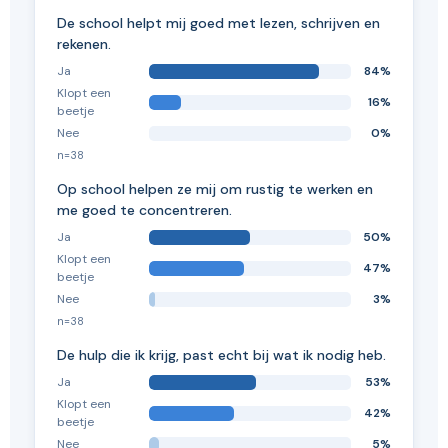
De school helpt mij goed met lezen, schrijven en
rekenen.
Ja
84%
Klopt een
16%
beetje
Nee
0%
n=38
Op school helpen ze mij om rustig te werken en
me goed te concentreren.
Ja
50%
Klopt een
47%
beetje
Nee
3%
n=38
De hulp die ik krijg, past echt bij wat ik nodig heb.
Ja
53%
Klopt een
42%
beetje
Nee
5%