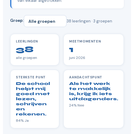
van elkaar afgetrokken.
Groep:
38 leerlingen · 3 groepen
LEERLINGEN
MEETMOMENTEN
38
1
alle groepen
juni 2026
STERKSTE PUNT
AANDACHTSPUNT
De school
Als het werk
helpt mij
te makkelijk
goed met
is, krijg ik iets
lezen,
uitdagenders.
schrijven
24% Nee
en
rekenen.
84% Ja