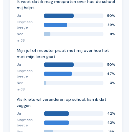
Ik weet dat ik mag meepraten over hoe de school
mij helpt.
Ja
50%
Klopt een
39%
beetje
Nee
11%
n=38
Mijn juf of meester praat met mij over hoe het
met mijn leren gaat.
Ja
50%
Klopt een
47%
beetje
Nee
3%
n=38
Als ik iets wil veranderen op school, kan ik dat
zeggen.
Ja
42%
Klopt een
42%
beetje
Nee
16%