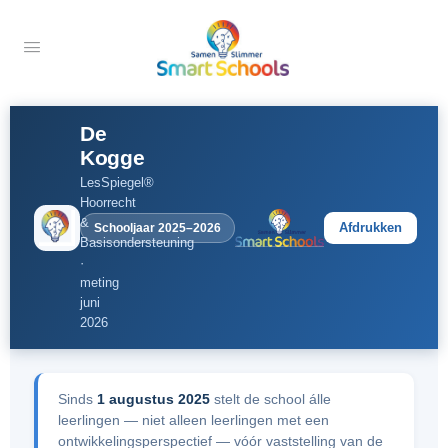
De
Kogge
LesSpiegel®
Hoorrecht
&
Afdrukken
Schooljaar 2025–2026
Basisondersteuning
·
meting
juni
2026
Sinds
1 augustus 2025
stelt de school álle
leerlingen — niet alleen leerlingen met een
ontwikkelingsperspectief — vóór vaststelling van de