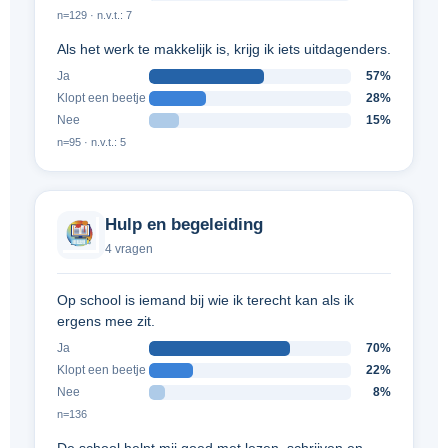
n=129 · n.v.t.: 7
Als het werk te makkelijk is, krijg ik iets uitdagenders.
Ja
57%
Klopt een beetje
28%
Nee
15%
n=95 · n.v.t.: 5
Hulp en begeleiding
4 vragen
Op school is iemand bij wie ik terecht kan als ik
ergens mee zit.
Ja
70%
Klopt een beetje
22%
Nee
8%
n=136