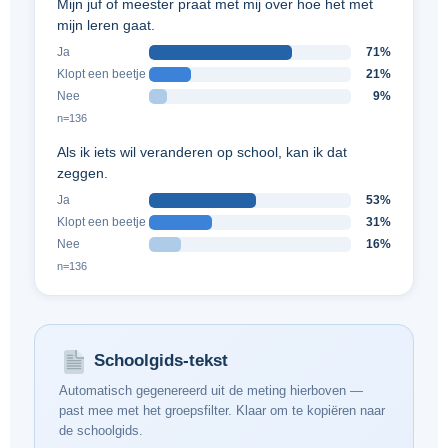
Mijn juf of meester praat met mij over hoe het met
mijn leren gaat.
Ja
71%
Klopt een beetje
21%
Nee
9%
n=136
Als ik iets wil veranderen op school, kan ik dat
zeggen.
Ja
53%
Klopt een beetje
31%
Nee
16%
n=136
Schoolgids-tekst
Automatisch gegenereerd uit de meting hierboven —
past mee met het groepsfilter. Klaar om te kopiëren naar
de schoolgids.