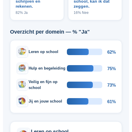
schrijven en
school, kan ik dat
rekenen.
zeggen.
82% Ja
16% Nee
Overzicht per domein — % "Ja"
62%
Leren op school
75%
Hulp en begeleiding
Veilig en fijn op
73%
school
61%
Jij en jouw school
Leren op school