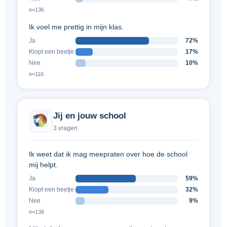
n=136
Ik voel me prettig in mijn klas.
Ja
72%
Klopt een beetje
17%
Nee
10%
n=116
Jij en jouw school
3 vragen
Ik weet dat ik mag meepraten over hoe de school
mij helpt.
Ja
59%
Klopt een beetje
32%
Nee
9%
n=136