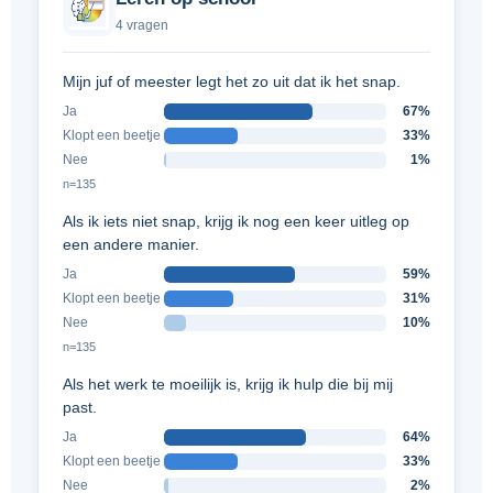
4 vragen
Mijn juf of meester legt het zo uit dat ik het snap.
Ja
67%
Klopt een beetje
33%
Nee
1%
n=135
Als ik iets niet snap, krijg ik nog een keer uitleg op
een andere manier.
Ja
59%
Klopt een beetje
31%
Nee
10%
n=135
Als het werk te moeilijk is, krijg ik hulp die bij mij
past.
Ja
64%
Klopt een beetje
33%
Nee
2%