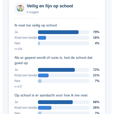
Veilig en fijn op school
4 vragen
Ik voel me veilig op school.
Ja
79%
Klopt een beetje
16%
Nee
4%
n=136
Als er gepest wordt of ruzie is, lost de school dat
goed op.
Ja
72%
Klopt een beetje
21%
Nee
7%
n=137
Op school is er aandacht voor hoe ik me voel.
Ja
68%
Klopt een beetje
26%
Nee
7%