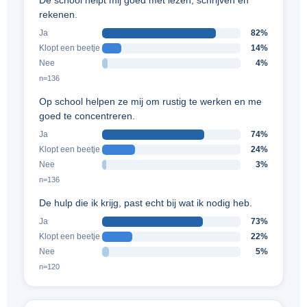
De school helpt mij goed met lezen, schrijven en
rekenen.
Ja
82%
Klopt een beetje
14%
Nee
4%
n=136
Op school helpen ze mij om rustig te werken en me
goed te concentreren.
Ja
74%
Klopt een beetje
24%
Nee
3%
n=136
De hulp die ik krijg, past echt bij wat ik nodig heb.
Ja
73%
Klopt een beetje
22%
Nee
5%
n=120