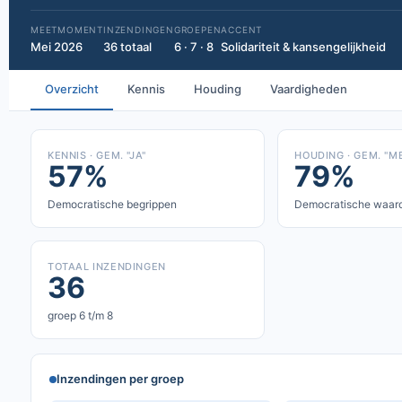
MEETMOMENT
INZENDINGEN
GROEPEN
ACCENT
Mei 2026
36 totaal
6 · 7 · 8
Solidariteit & kansengelijkheid
Overzicht
Kennis
Houding
Vaardigheden
KENNIS · GEM. "JA"
HOUDING · GEM. "M
57%
79%
Democratische begrippen
Democratische waar
TOTAAL INZENDINGEN
36
groep 6 t/m 8
Inzendingen per groep