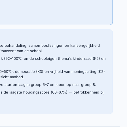
jke behandeling, samen beslissingen en kansengelijkheid
tsaccent van de school.
erk (92–100%) en de schooleigen thema's kinderraad (K5) en
: 0–50%), democratie (K3) en vrijheid van meningsuiting (K2)
ericht aanbod.
: ze starten laag in groep 6–7 en lopen op naar groep 8.
 is de laagste houdingsscore (60–67%) — betrokkenheid bij