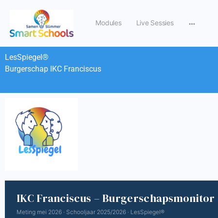
Modules
Live Sessies
LesSpiegel®
Burgerschap IKC Franciscus
IKC Franciscus – Burgerschapsmonitor
Meting mei 2026 · Schooljaar 2025/2026 · LesSpiegel®