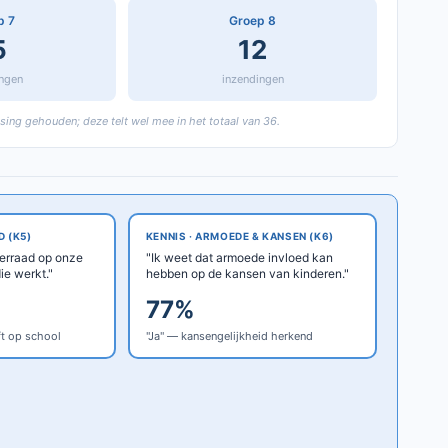
p 7
Groep 8
5
12
ingen
inzendingen
tsing gehouden; deze telt wel mee in het totaal van 36.
D (K5)
KENNIS · ARMOEDE & KANSEN (K6)
derraad op onze
"Ik weet dat armoede invloed kan
ie werkt."
hebben op de kansen van kinderen."
77%
eft op school
"Ja" — kansengelijkheid herkend