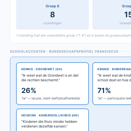
Groep 6
Groe
8
1
inzendingen
inzend
1 inzending had een onduidelijke groep ("7, 8") en is buiten de groepsuitspli
SCHOOLACCENTEN · BURGERSCHAPSPROFIEL FRANCISCUS
KENNIS · GRONDWET (K4)
KENNIS · KINDERRAA
"Ik weet wat de Grondwet is en dat
"Ik weet wat de kin
die rechten beschermt."
school doet en hoe d
26%
71%
"Ja" — lacune, sterk leeftijdsafhankelijk
"Ja" — participatie le
HOUDING · KANSENGELIJKHEID (H8)
"Kinderen die thuis minder hebben
verdienen dezelfde kansen."