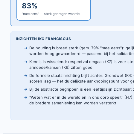
83%
"mee eens" — sterk gedragen waarde
INZICHTEN IKC FRANCISCUS
De houding is breed sterk (gem. 79% "mee eens"): geli
worden hoog gewaardeerd — passend bij het solidaritei
Kennis is wisselend: respectvol omgaan (K7) is zeer st
armoede/kansen (K6) zitten goed.
De formele staatsinrichting blijft achter: Grondwet (K4
scoren laag — het duidelijkste aanknopingspunt voor g
Bij de abstracte begrippen is een leeftijdslijn zichtbaar
"Weten wat er in de wereld en in ons dorp speelt" (H7)
de bredere samenleving kan worden versterkt.