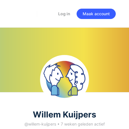
Log in
Maak account
Willem Kuijpers
@willem-kuijpers
•
7 weken geleden actief