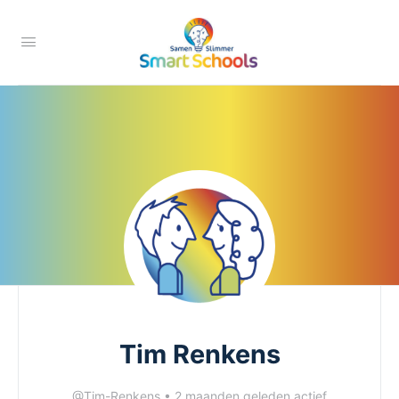
Tim Renkens
@Tim-Renkens
•
2 maanden geleden actief