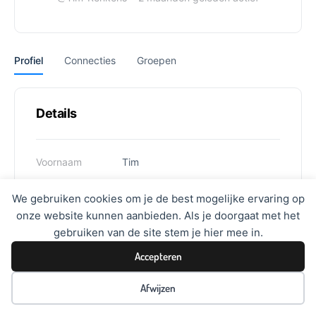
Profiel
Connecties
Groepen
Details
Voornaam
Tim
Achternaam
Renkens
We gebruiken cookies om je de best mogelijke ervaring op
onze website kunnen aanbieden. Als je doorgaat met het
Gebruikersnaam
Tim-Renkens
gebruiken van de site stem je hier mee in.
Accepteren
Afwijzen