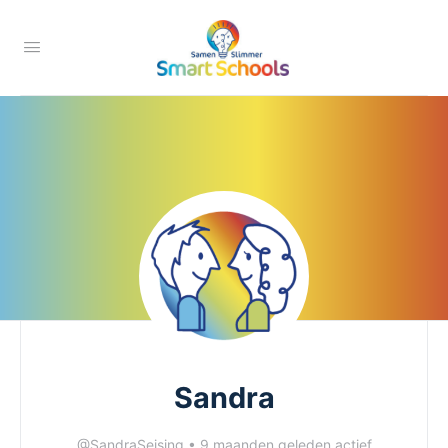
Sandra
@SandraSeising
•
9 maanden geleden actief