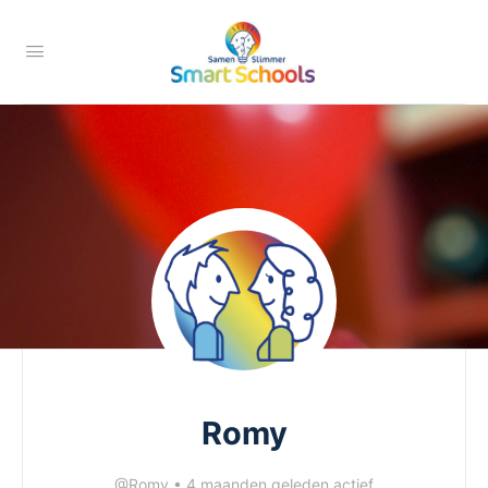
Romy
@Romy
•
4 maanden geleden actief