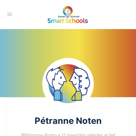
Pétranne Noten
@Petranne-Noten
•
11 maanden geleden actief