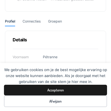
Profiel
Connecties
Groepen
Details
Voornaam
Pétranne
Achternaam
Noten
We gebruiken cookies om je de best mogelijke ervaring op
onze website kunnen aanbieden. Als je doorgaat met het
Gebruikersnaam
Peanuts
gebruiken van de site stem je hier mee in.
Accepteren
Afwijzen