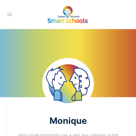
Monique
@mo-hoekstragmail-com
•
een jaar geleden actief