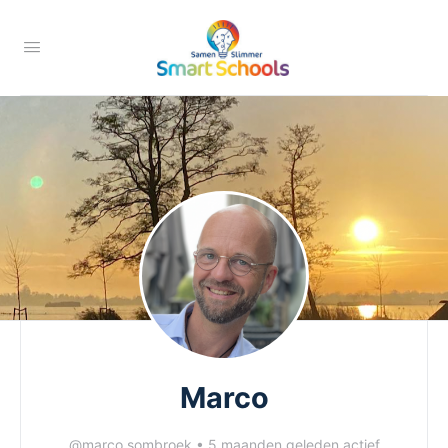
Marco
@marco.sombroek
•
5 maanden geleden actief