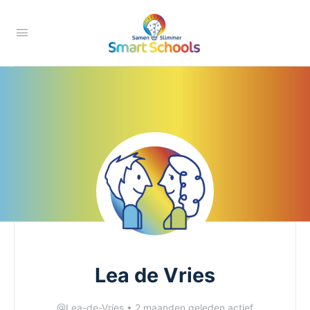
Lea de Vries
@Lea-de-Vries
•
2 maanden geleden actief