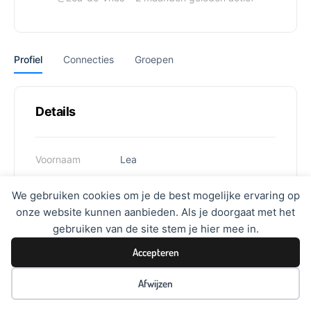
Profiel
Connecties
Groepen
Details
Voornaam
Lea
Achternaam
de Vries
We gebruiken cookies om je de best mogelijke ervaring op
onze website kunnen aanbieden. Als je doorgaat met het
Gebruikersnaam
Lea.devries@pcbo-rheden.nl
gebruiken van de site stem je hier mee in.
Accepteren
Afwijzen