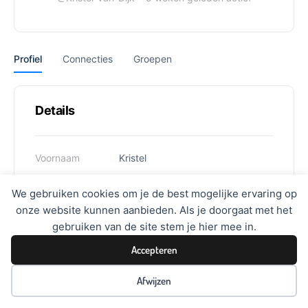
Profiel
Connecties
Groepen
Details
Voornaam
Kristel
Achternaam
van Dijk
We gebruiken cookies om je de best mogelijke ervaring op
onze website kunnen aanbieden. Als je doorgaat met het
Gebruikersnaam
k.v.dijk@dewaarden.nl
gebruiken van de site stem je hier mee in.
Accepteren
Afwijzen