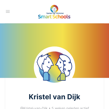
Kristel van Dijk
@Kristel-van-Dijk
•
5 weken geleden actief