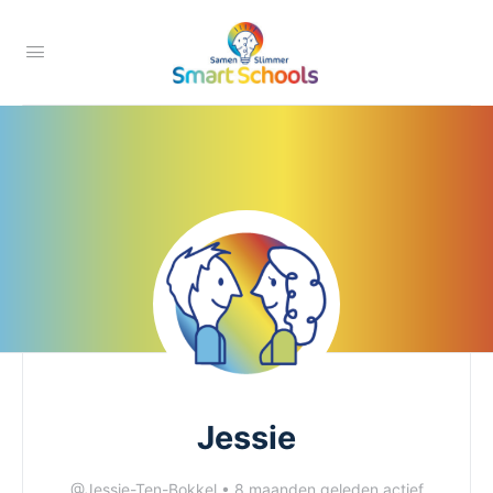
Jessie
@Jessie-Ten-Bokkel
•
8 maanden geleden actief