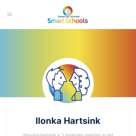
Ilonka Hartsink
@ilonka-hartsink
•
3 maanden geleden actief