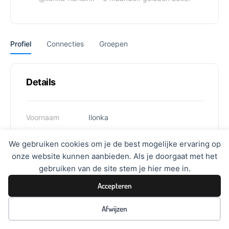
Profiel
Connecties
Groepen
Details
Voornaam
Ilonka
Achternaam
Hartsink
We gebruiken cookies om je de best mogelijke ervaring op
onze website kunnen aanbieden. Als je doorgaat met het
Gebruikersnaam
ilonka-hartsink
gebruiken van de site stem je hier mee in.
Accepteren
Afwijzen