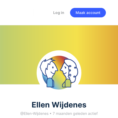
Log in
Maak account
Ellen Wijdenes
@Ellen-Wijdenes
•
7 maanden geleden actief