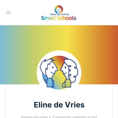
Eline de Vries
@eline-de-vries
•
2 maanden geleden actief