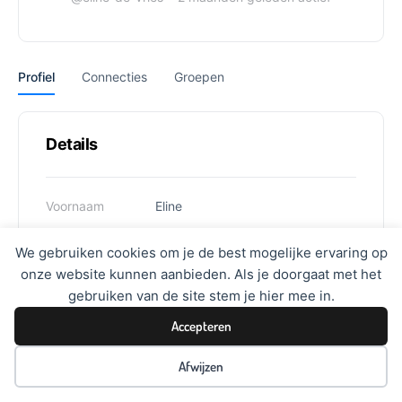
Profiel
Connecties
Groepen
Details
Voornaam
Eline
Achternaam
de Vries
We gebruiken cookies om je de best mogelijke ervaring op
onze website kunnen aanbieden. Als je doorgaat met het
Gebruikersnaam
eline-de-vries
gebruiken van de site stem je hier mee in.
Accepteren
Afwijzen