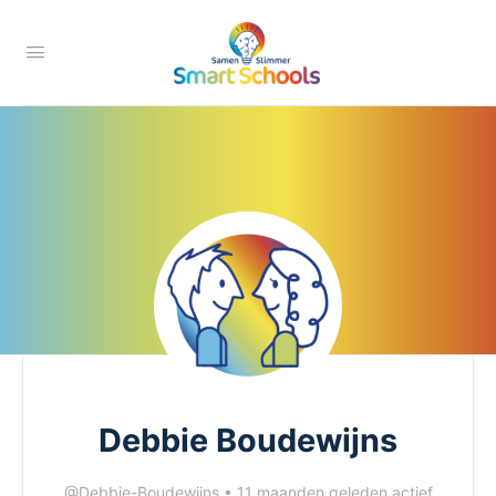
Debbie Boudewijns
@Debbie-Boudewijns
•
11 maanden geleden actief