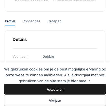
Profiel
Connecties
Groepen
Details
Voornaam
Debbie
Achternaam
Boudewijns
We gebruiken cookies om je de best mogelijke ervaring op
onze website kunnen aanbieden. Als je doorgaat met het
Gebruikersnaam
debbie.boudewijns@mondiaen.nl
gebruiken van de site stem je hier mee in.
Accepteren
Afwijzen