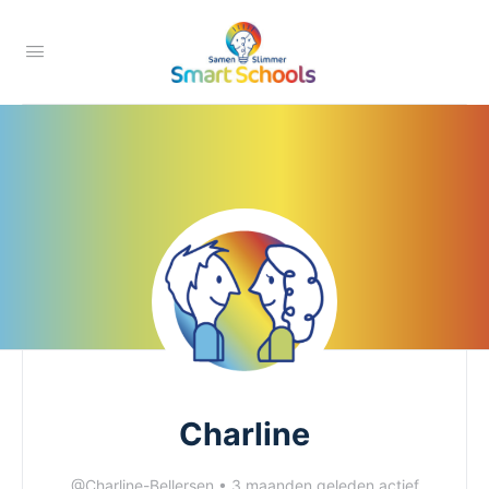
Charline
@Charline-Bellersen
•
3 maanden geleden actief