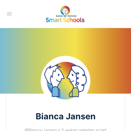
Bianca Jansen
@Bianca-Jansen
•
5 weken geleden actief