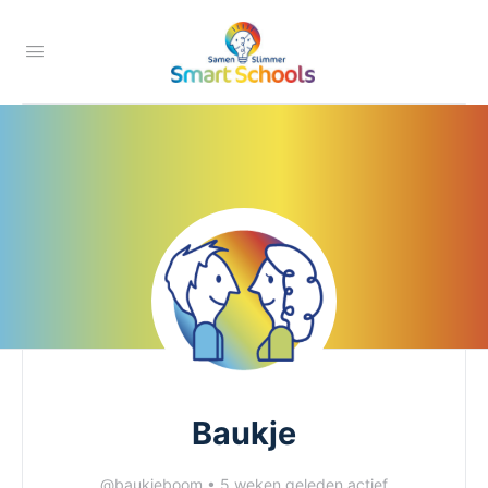
Baukje
@baukjeboom
•
5 weken geleden actief