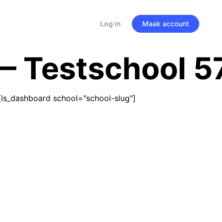
Log in
Maak account
 Testschool 5
ls_dashboard school="school-slug"]