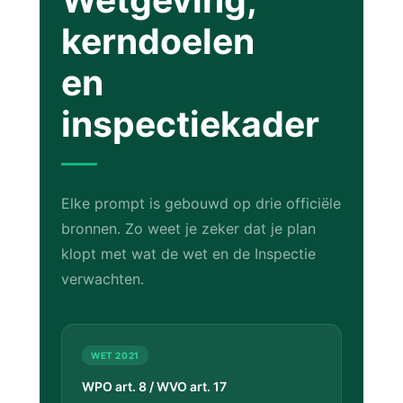
kerndoelen
en
inspectiekader
Elke prompt is gebouwd op drie officiële
bronnen. Zo weet je zeker dat je plan
klopt met wat de wet en de Inspectie
verwachten.
WET 2021
WPO art. 8 / WVO art. 17