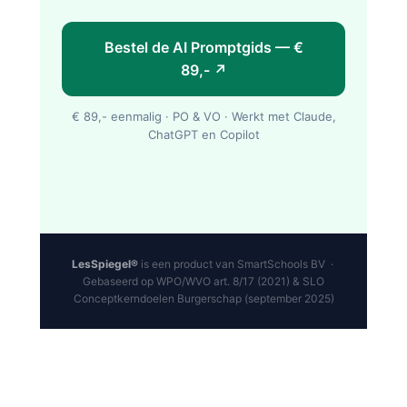
Bestel de AI Promptgids — €
89,- ↗
€ 89,- eenmalig · PO & VO · Werkt met Claude,
ChatGPT en Copilot
LesSpiegel®
is een product van SmartSchools BV ·
Gebaseerd op WPO/WVO art. 8/17 (2021) & SLO
Conceptkerndoelen Burgerschap (september 2025)