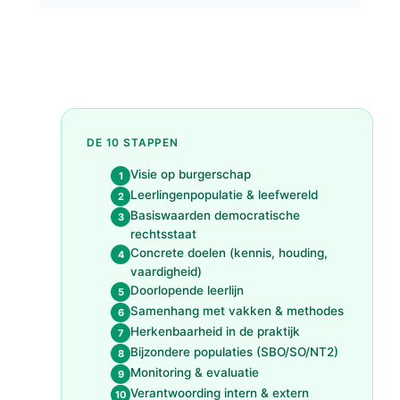
DE 10 STAPPEN
Visie op burgerschap
1
Leerlingenpopulatie & leefwereld
2
Basiswaarden democratische
3
rechtsstaat
Concrete doelen (kennis, houding,
4
vaardigheid)
Doorlopende leerlijn
5
Samenhang met vakken & methodes
6
Herkenbaarheid in de praktijk
7
Bijzondere populaties (SBO/SO/NT2)
8
Monitoring & evaluatie
9
Verantwoording intern & extern
10