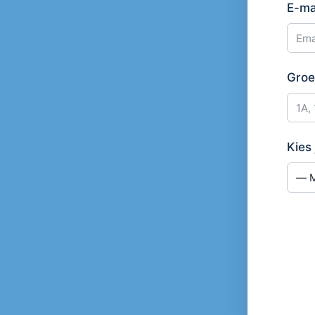
E-ma
Groe
Kies