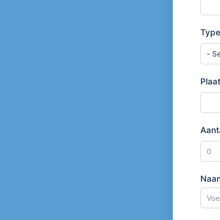
Type
Plaa
Aant
Naam