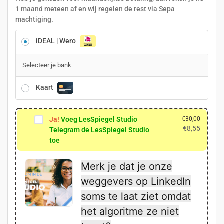
1 maand meteen af en wij regelen de rest via Sepa
machtiging.
iDEAL | Wero
Selecteer je bank
Kaart
Ja!
Voeg LesSpiegel Studio
€
30,00
€
8,55
Telegram de LesSpiegel Studio
toe
Merk je dat je onze
weggevers op LinkedIn
soms te laat ziet omdat
het algoritme ze niet